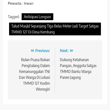
Pewarta : Irwan
Tagged:
Antisipasi Longsor
Talud Masjid Sepanjang Tiga Belas Meter Jadi Target Satgas
TMMD 127 Di Desa Kembang
Navigasi
Previous:
Next:
pos
Bulan Puasa Bukan
Dukung Ketahanan
Penghalang Dalam
Pangan, Anggota Satgas
Kemanunggalan TNI
TMMD Bantu Warga
Dan Warga Di Lokasi
Panen Jagung
TMMD 127 Kodim
Wonogiri