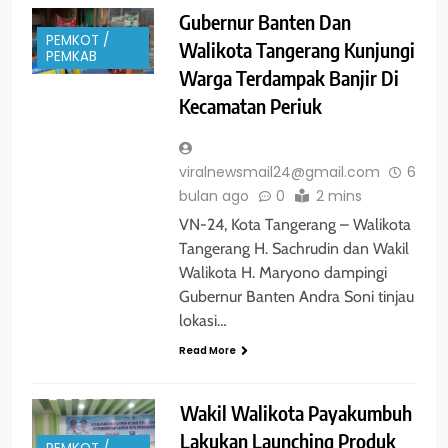
Gubernur Banten Dan
PEMKOT /
Walikota Tangerang Kunjungi
PEMKAB
Warga Terdampak Banjir Di
Kecamatan Periuk
viralnewsmail24@gmail.com
6
bulan ago
0
2 mins
VN-24, Kota Tangerang – Walikota
Tangerang H. Sachrudin dan Wakil
Walikota H. Maryono dampingi
Gubernur Banten Andra Soni tinjau
lokasi…
Read More
Wakil Walikota Payakumbuh
Lakukan Launching Produk