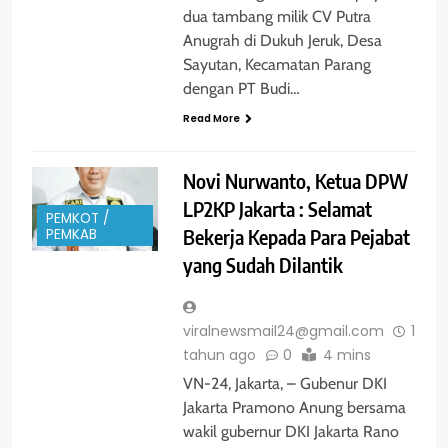
dua tambang milik CV Putra
Anugrah di Dukuh Jeruk, Desa
Sayutan, Kecamatan Parang
dengan PT Budi…
Read More
Novi Nurwanto, Ketua DPW
LP2KP Jakarta : Selamat
PEMKOT /
Bekerja Kepada Para Pejabat
PEMKAB
yang Sudah Dilantik
viralnewsmail24@gmail.com
1
tahun ago
0
4 mins
VN-24, Jakarta, – Gubenur DKI
Jakarta Pramono Anung bersama
wakil gubernur DKI Jakarta Rano