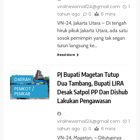
viralnewsmail24@gmail.com
1
tahun ago
0
6 mins
VN-24, Jakarta Utara – Di tengah
hiruk pikuk Jakarta Utara, ada satu
sosok pemimpin yang tak segan
turun langsung ke…
Read More
PJ Bupati Magetan Tutup
DAERAH
Dua Tambang, Bupati LIRA
PEMKOT /
Desak Satpol PP Dan Dishub
PEMKAB
Lakukan Pengawasan
viralnewsmail24@gmail.com
1
tahun ago
0
6 mins
VN-24, Magetan, – Ditutupnya