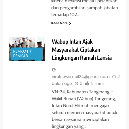
kinerja birokrasi melalui pelantikan
dan pengambilan sumpah jabatan
terhadap 102…
Read More
Wabup Intan Ajak
Masyarakat Ciptakan
PEMKOT /
PEMKAB
Lingkungan Ramah Lansia
viralnewsmail24@gmail.com
2
bulan ago
0
5 mins
VN-24, Kabupaten Tangerang –
Wakil Bupati (Wabup) Tangerang,
Intan Nurul Hikmah mengajak
seluruh elemen masyarakat untuk
bersama-sama mwnciptakan
lingkungan yang…