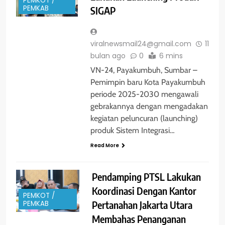
PEMKOT /
PEMKAB
SIGAP
viralnewsmail24@gmail.com
11
bulan ago
0
6 mins
VN-24, Payakumbuh, Sumbar –
Pemimpin baru Kota Payakumbuh
periode 2025-2030 mengawali
gebrakannya dengan mengadakan
kegiatan peluncuran (launching)
produk Sistem Integrasi…
Read More
Pendamping PTSL Lakukan
Koordinasi Dengan Kantor
PEMKOT /
Pertanahan Jakarta Utara
PEMKAB
Membahas Penanganan