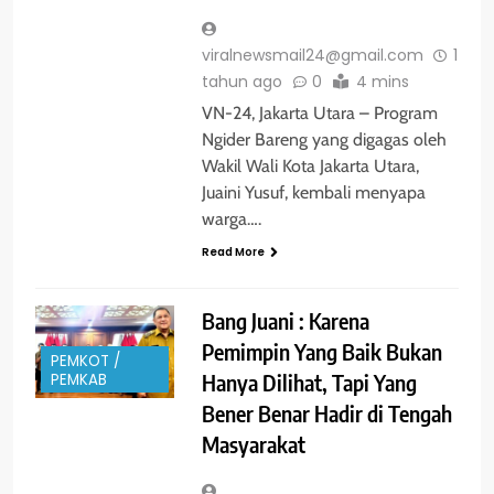
viralnewsmail24@gmail.com
1
tahun ago
0
4 mins
VN-24, Jakarta Utara – Program
Ngider Bareng yang digagas oleh
Wakil Wali Kota Jakarta Utara,
Juaini Yusuf, kembali menyapa
warga….
Read More
Bang Juani : Karena
Pemimpin Yang Baik Bukan
PEMKOT /
Hanya Dilihat, Tapi Yang
PEMKAB
Bener Benar Hadir di Tengah
Masyarakat