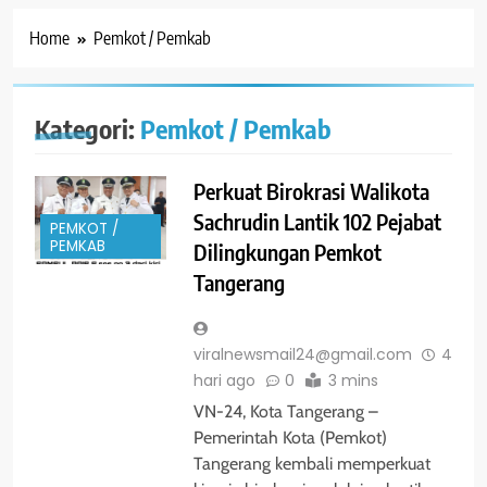
Home
Pemkot / Pemkab
Kategori:
Pemkot / Pemkab
Perkuat Birokrasi Walikota
Sachrudin Lantik 102 Pejabat
PEMKOT /
PEMKAB
Dilingkungan Pemkot
Tangerang
viralnewsmail24@gmail.com
4
hari ago
0
3 mins
VN-24, Kota Tangerang –
Pemerintah Kota (Pemkot)
Tangerang kembali memperkuat