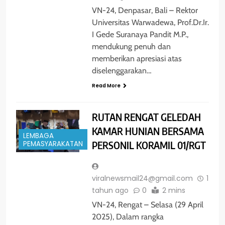
VN-24, Denpasar, Bali – Rektor
Universitas Warwadewa, Prof.Dr.Ir.
I Gede Suranaya Pandit M.P.,
mendukung penuh dan
memberikan apresiasi atas
diselenggarakan…
Read More
RUTAN RENGAT GELEDAH
KAMAR HUNIAN BERSAMA
LEMBAGA
PERSONIL KORAMIL 01/RGT
PEMASYARAKATAN
viralnewsmail24@gmail.com
1
tahun ago
0
2 mins
VN-24, Rengat – Selasa (29 April
2025), Dalam rangka