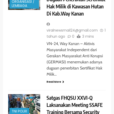
ORGANISASI /
Hak Milik di Kawasan Hutan
LEMBAGA
Di Kab.Way Kanan
viralnewsmail24@gmail.com
1
tahun ago
0
3 mins
VN-24, Way Kanan – Aktivis
Masyarakat Independent dari
Gerakan Masyarakat Anti Korupsi
(GERMASI) menemukan adanya
dugaan penerbitan Sertifikat Hak
Milik…
Read More
Satgas FHQSU XXVI-Q
Laksanakan Meeting SSAFE
Training Bersama Security
TNI POLRI