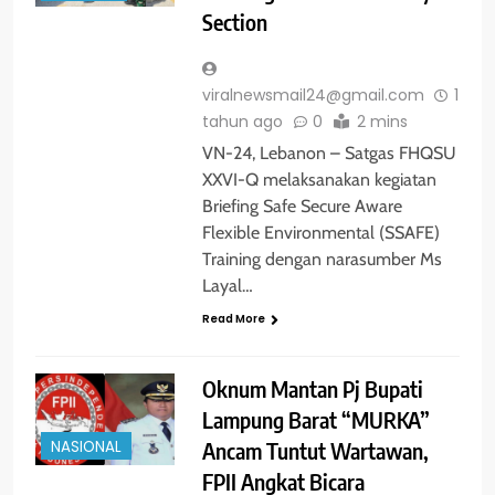
Section
viralnewsmail24@gmail.com
1
tahun ago
0
2 mins
VN-24, Lebanon – Satgas FHQSU
XXVI-Q melaksanakan kegiatan
Briefing Safe Secure Aware
Flexible Environmental (SSAFE)
Training dengan narasumber Ms
Layal…
Read More
Oknum Mantan Pj Bupati
Lampung Barat “MURKA”
Ancam Tuntut Wartawan,
NASIONAL
FPII Angkat Bicara