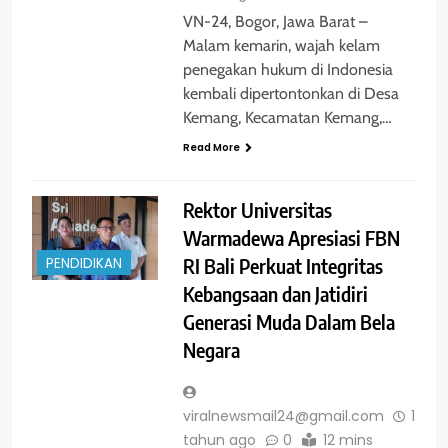
VN-24, Bogor, Jawa Barat –
Malam kemarin, wajah kelam
penegakan hukum di Indonesia
kembali dipertontonkan di Desa
Kemang, Kecamatan Kemang,…
Read More
Rektor Universitas
Warmadewa Apresiasi FBN
RI Bali Perkuat Integritas
PENDIDIKAN
Kebangsaan dan Jatidiri
Generasi Muda Dalam Bela
Negara
viralnewsmail24@gmail.com
1
tahun ago
0
12 mins