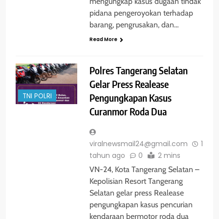
mengungkap kasus dugaan tindak
pidana pengeroyokan terhadap
barang, pengrusakan, dan…
Read More
Polres Tangerang Selatan
Gelar Press Realease
Pengungkapan Kasus
TNI POLRI
Curanmor Roda Dua
viralnewsmail24@gmail.com
1
tahun ago
0
2 mins
VN-24, Kota Tangerang Selatan –
Kepolisian Resort Tangerang
Selatan gelar press Realease
pengungkapan kasus pencurian
kendaraan bermotor roda dua