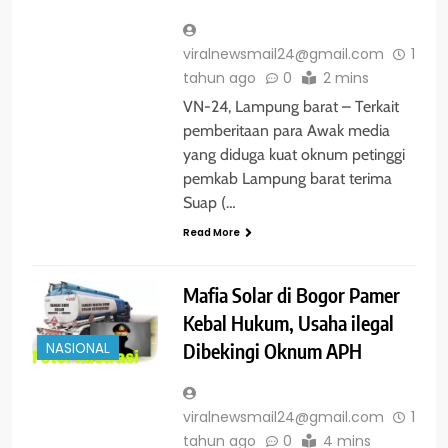
viralnewsmail24@gmail.com
1
tahun ago
0
2 mins
VN-24, Lampung barat – Terkait
pemberitaan para Awak media
yang diduga kuat oknum petinggi
pemkab Lampung barat terima
Suap (…
Read More
Mafia Solar di Bogor Pamer
Kebal Hukum, Usaha ilegal
Dibekingi Oknum APH
NASIONAL
viralnewsmail24@gmail.com
1
tahun ago
0
4 mins