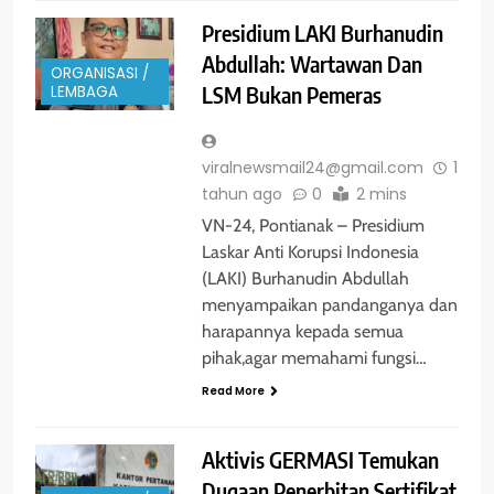
Presidium LAKI Burhanudin
Abdullah: Wartawan Dan
ORGANISASI /
LSM Bukan Pemeras
LEMBAGA
viralnewsmail24@gmail.com
1
tahun ago
0
2 mins
VN-24, Pontianak – Presidium
Laskar Anti Korupsi Indonesia
(LAKI) Burhanudin Abdullah
menyampaikan pandanganya dan
harapannya kepada semua
pihak,agar memahami fungsi…
Read More
Aktivis GERMASI Temukan
Dugaan Penerbitan Sertifikat