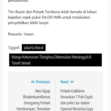
pendarahan.
Tim Buser dari Polsek Tambora telah berada di lokasi
kejadian sejak pukul 06.00 WIB untuk melakukan
penyelidikan lebih lanjut.
Pewarta : Irwan
Tagged:
Jakarta Barat
Warga Keturunan Tionghoa Ditemukan Meninggal di
Tanah Sereal
Navigasi
Previous:
Next:
pos
Aksi Sigap
Polsek Kalideres
Bhabinkamtibmas
Amankan 7 Pak Ogah
Srengseng Polsek
dan Jukir Liar dalam
Kembangan, Temukan
Operasi Berantas Jaya