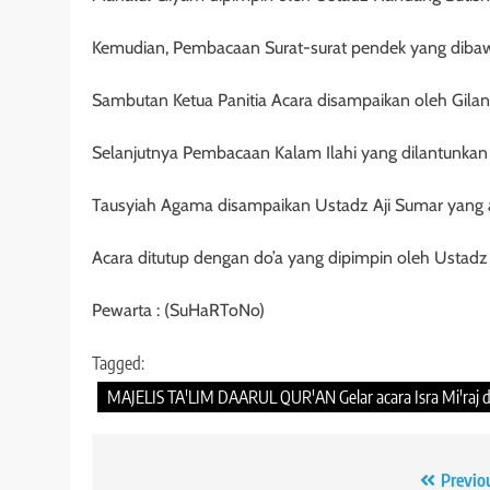
Kemudian, Pembacaan Surat-surat pendek yang dibawa
Sambutan Ketua Panitia Acara disampaikan oleh Gila
Selanjutnya Pembacaan Kalam Ilahi yang dilantunkan O
Tausyiah Agama disampaikan Ustadz Aji Sumar yang ak
Acara ditutup dengan do’a yang dipimpin oleh Ustadz
Pewarta : (SuHaRToNo)
Tagged:
MAJELIS TA'LIM DAARUL QUR'AN Gelar acara Isra Mi'raj
Navigasi
Previo