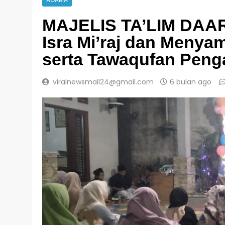
AGAMA
MAJELIS TA’LIM DAAR
Isra Mi’raj dan Meny
serta Tawaqufan Peng
viralnewsmail24@gmail.com
6 bulan ago