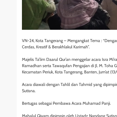
VN-24, Kota Tangerang – Mengangkat Tema : “Dengan
Cerdas, Kreatif & Berakhlakul Karimah”.
Majelis Ta’lim Daarul Qur’an menggelar acara Isra 
Ramadhan serta Tawaqufan Pengajian di Jl. M. Toha Gg
Kecamatan Periuk, Kota Tangerang, Banten, Jum’at (1
Acara diawali dengan Tahlil dan Tahmid yang dipimpi
Sutisna.
Bertugas sebagai Pembawa Acara Muhamad Panji.
Mahalul Qiyam dipimpin oleh Ustadz Nandang Sutis