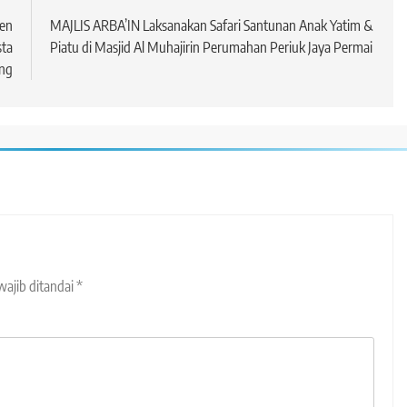
en
MAJLIS ARBA’IN Laksanakan Safari Santunan Anak Yatim &
sta
Piatu di Masjid Al Muhajirin Perumahan Periuk Jaya Permai
ng
wajib ditandai
*