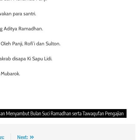
kan para santri.
ng Aditya Ramadhan.
leh Panji, Rofi’i dan Sulton.
rab disapa Ki Sapu Lidi.
 Mubarok.
 dan Menyambut Bulan Suci Ramadhan serta Tawaqufan Pengajian
us:
Next: