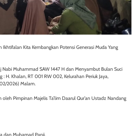
 Ikhtifalan Kita Kembangkan Potensi Generasi Muda Yang
Mi’raj Nabi Muhammad SAW 1447 H dan Menyambut Bulan Suci
 : H. Khalan, RT 001 RW 002, Kelurahan Periuk Jaya,
3/02/2026) Malam.
n oleh Pimpinan Majelis Ta’lim Daarul Qur’an Ustadz Nandang
na dan Muhamad Panji.