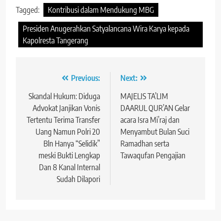
Tagged:
Kontribusi dalam Mendukung MBG
Presiden Anugerahkan Satyalancana Wira Karya kepada
Kapolresta Tangerang
Navigasi
Previous:
Next:
pos
Skandal Hukum: Diduga
MAJELIS TA’LIM
Advokat Janjikan Vonis
DAARUL QUR’AN Gelar
Tertentu Terima Transfer
acara Isra Mi’raj dan
Uang Namun Polri 20
Menyambut Bulan Suci
Bln Hanya “Selidik”
Ramadhan serta
meski Bukti Lengkap
Tawaqufan Pengajian
Dan 8 Kanal Internal
Sudah Dilapori