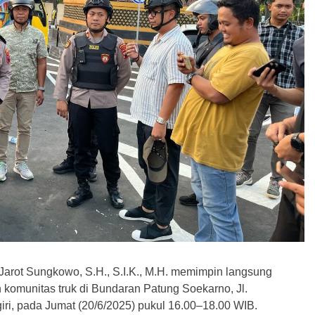
arot Sungkowo, S.H., S.I.K., M.H. memimpin langsung
komunitas truk di Bundaran Patung Soekarno, Jl.
iri, pada Jumat (20/6/2025) pukul 16.00–18.00 WIB.