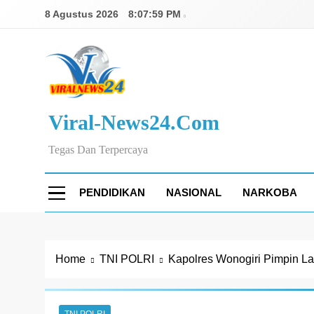
Skip
8 Agustus 2026
8:08:00 PM
to
content
Viral-News24.com
Tegas Dan Terpercaya
PENDIDIKAN
NASIONAL
NARKOBA
Home
TNI POLRI
Kapolres Wonogiri Pimpin L