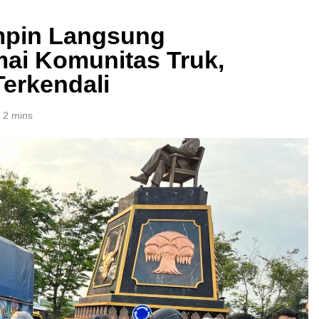
mpin Langsung
ai Komunitas Truk,
Terkendali
2 mins