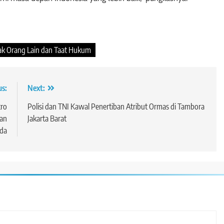
ak Orang Lain dan Taat Hukum
us:
Next:
tro
Polisi dan TNI Kawal Penertiban Atribut Ormas di Tambora
gan
Jakarta Barat
da