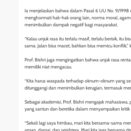
Ia menjelaskan bahwa dalam Pasal 6 UU No. 9/1998
menghormati hak-hak orang lain, norma moral, agama,
menimbulkan dampak negatif bagi masyarakat.
“Kalau unjuk rasa itu terlalu masif, terlalu berisik, i
sama. Jalan bisa macet, bahkan bisa memicu konflik,” 
Prof. Bishri juga mengingatkan bahwa unjuk rasa rent
memiliki niat mengacau.
“Kita harus waspada terhadap oknum-oknum yang sena
ditunggangi dan menimbulkan kerugian, termasuk merusa
Sebagai akademisi, Prof. Bishri mengajak mahasiswa
yang santun dan beretika dalam menyampaikan kritik
“Sekali lagi saya himbau, mari kita bersama-sama men
aman, damai, dan sejahtera. Mari kita jaga bersama d