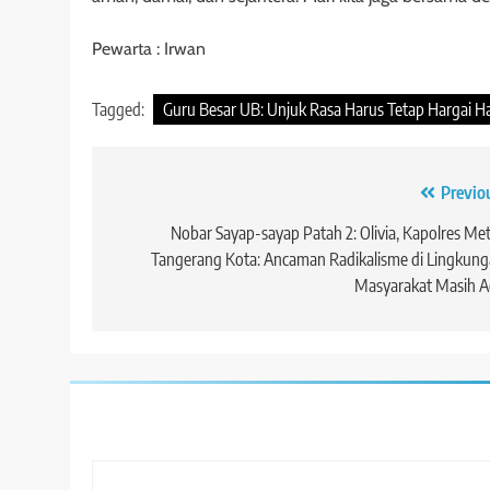
Pewarta : Irwan
Tagged:
Guru Besar UB: Unjuk Rasa Harus Tetap Hargai H
Navigasi
Previo
pos
Nobar Sayap-sayap Patah 2: Olivia, Kapolres Me
Tangerang Kota: Ancaman Radikalisme di Lingkun
Masyarakat Masih A