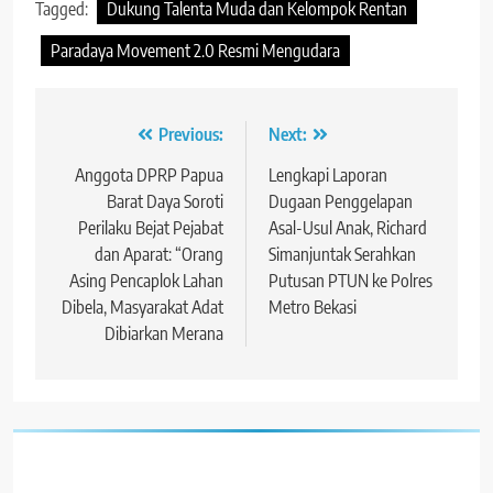
Tagged:
Dukung Talenta Muda dan Kelompok Rentan
Paradaya Movement 2.0 Resmi Mengudara
Navigasi
Previous:
Next:
pos
Anggota DPRP Papua
Lengkapi Laporan
Barat Daya Soroti
Dugaan Penggelapan
Perilaku Bejat Pejabat
Asal-Usul Anak, Richard
dan Aparat: “Orang
Simanjuntak Serahkan
Asing Pencaplok Lahan
Putusan PTUN ke Polres
Dibela, Masyarakat Adat
Metro Bekasi
Dibiarkan Merana