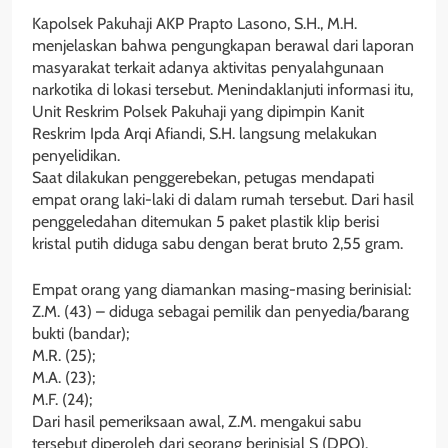
Kapolsek Pakuhaji AKP Prapto Lasono, S.H., M.H.
menjelaskan bahwa pengungkapan berawal dari laporan
masyarakat terkait adanya aktivitas penyalahgunaan
narkotika di lokasi tersebut. Menindaklanjuti informasi itu,
Unit Reskrim Polsek Pakuhaji yang dipimpin Kanit
Reskrim Ipda Arqi Afiandi, S.H. langsung melakukan
penyelidikan.
Saat dilakukan penggerebekan, petugas mendapati
empat orang laki-laki di dalam rumah tersebut. Dari hasil
penggeledahan ditemukan 5 paket plastik klip berisi
kristal putih diduga sabu dengan berat bruto 2,55 gram.
Empat orang yang diamankan masing-masing berinisial:
Z.M. (43) – diduga sebagai pemilik dan penyedia/barang
bukti (bandar);
M.R. (25);
M.A. (23);
M.F. (24);
Dari hasil pemeriksaan awal, Z.M. mengakui sabu
tersebut diperoleh dari seorang berinisial S (DPO).