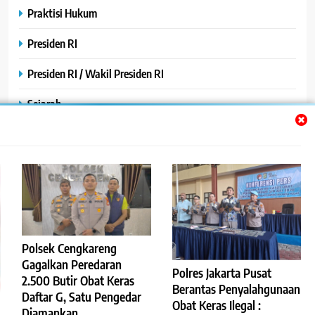
Praktisi Hukum
Presiden RI
Presiden RI / Wakil Presiden RI
Sejarah
SPPG / MBG
SPPG /MBG
TNI AU
TNI POLRI
Polsek Cengkareng
Uncategorized
Gagalkan Peredaran
Polres Jakarta Pusat
2.500 Butir Obat Keras
Yayasan
Berantas Penyalahgunaan
Daftar G, Satu Pengedar
Obat Keras Ilegal :
Diamankan