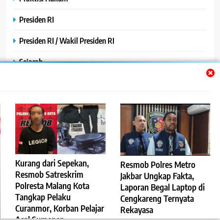
Presiden RI
Presiden RI / Wakil Presiden RI
Sejarah
SPPG / MBG
SPPG /MBG
TNI AU
TNI POLRI
Kurang dari Sepekan,
Resmob Polres Metro
Uncategorized
Resmob Satreskrim
Jakbar Ungkap Fakta,
Polresta Malang Kota
Laporan Begal Laptop di
Yayasan
Tangkap Pelaku
Cengkareng Ternyata
Curanmor, Korban Pelajar
Rekayasa
Asal Sumenep