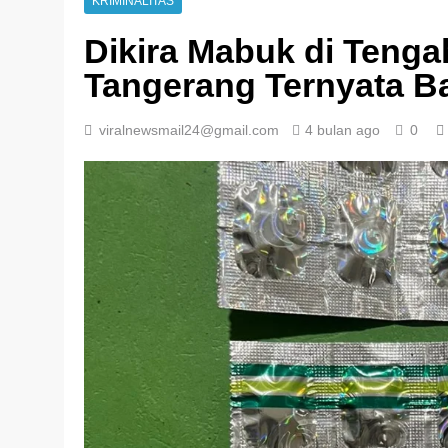
KRIMINALITAS
Dikira Mabuk di Tengah
Tangerang Ternyata B
viralnewsmail24@gmail.com
4 bulan ago
0