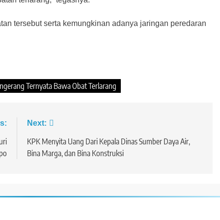
batan tersebut serta kemungkinan adanya jaringan peredaran
angerang Ternyata Bawa Obat Terlarang
s:
Next:
uri
KPK Menyita Uang Dari Kepala Dinas Sumber Daya Air,
spo
Bina Marga, dan Bina Konstruksi