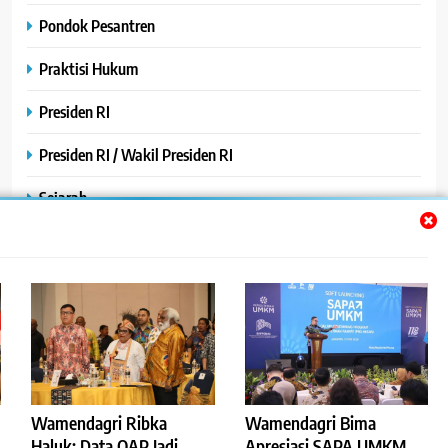
Pondok Pesantren
Praktisi Hukum
Presiden RI
Presiden RI / Wakil Presiden RI
Sejarah
SPPG / MBG
SPPG /MBG
TNI AU
TNI POLRI
Uncategorized
Wamendagri Ribka
Wamendagri Bima
Haluk: Data OAP Jadi
Apresiasi SAPA UMKM