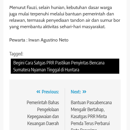
Menurut Fauzi, selain hunian, kebutuhan dasar warga
juga mulai terpenuhi melalui bantuan pemerintah dan
relawan, termasuk penyediaan tandon air dan sumur bor
yang membantu aktivitas sehari-hari masyarakat.
Pewarta : Irwan Agustino Neto
Tagged:
Begini Cara Satgas PRR Pastikan Penyintas Bencana
Sumatera Nyaman Tinggal di Huntara
Navigasi
Previous:
Next:
pos
Pemerintah Bahas
Bantuan Pascabencana
Pengelolaan
Mengalir Bertahap,
Kepegawaian dan
Kasatgas PRR Minta
Keuangan Daerah
Pemda Terus Perbarui