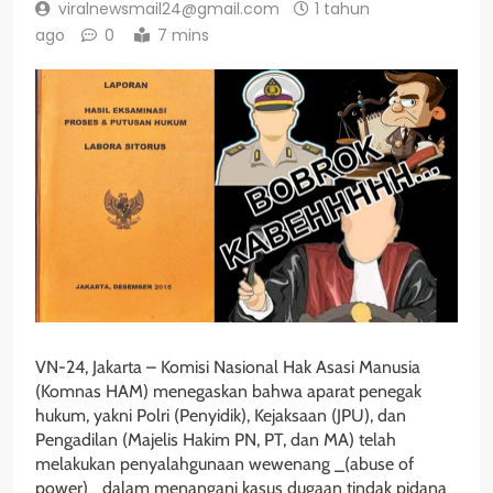
viralnewsmail24@gmail.com
1 tahun
ago
0
7 mins
VN-24, Jakarta – Komisi Nasional Hak Asasi Manusia
(Komnas HAM) menegaskan bahwa aparat penegak
hukum, yakni Polri (Penyidik), Kejaksaan (JPU), dan
Pengadilan (Majelis Hakim PN, PT, dan MA) telah
melakukan penyalahgunaan wewenang _(abuse of
power)_ dalam menangani kasus dugaan tindak pidana