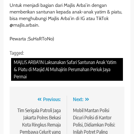
Untuk menjadi bagian dari Majlis Arba’in dengan
memberikan santunan kepada anak-anak yatim & piatu,
bisa menghubungi Majlis Arba’in di IG atau TikTok
@majlis.arbain.
Pewarta ;SuHaRToNo)
Tagged:
MAJLIS ARBA'IN Laksanakan Safari Santunan Anak Yatim
& Piatu di Masjid Al Muhajirin Perumahan Periuk Jaya
Permai
Navigasi
Previous:
Next:
pos
Tim Serigala Patroli Jaga
Mobil Mantan Polisi
Jakarta Polres Bekasi
Dicuri Polisi di Kantor
Kota Ringkus Remaja
Polisi, Didiamkan Polisi:
Pembawa Celurit yang
Inilah Potret Paling