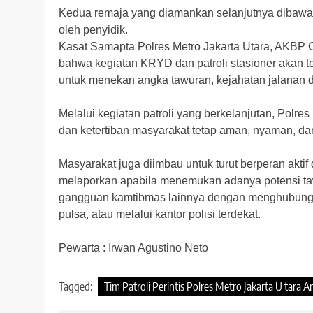
Kedua remaja yang diamankan selanjutnya dibawa k
oleh penyidik.
Kasat Samapta Polres Metro Jakarta Utara, AKBP Ca
bahwa kegiatan KRYD dan patroli stasioner akan te
untuk menekan angka tawuran, kejahatan jalanan 
Melalui kegiatan patroli yang berkelanjutan, Polr
dan ketertiban masyarakat tetap aman, nyaman, dan
Masyarakat juga diimbau untuk turut berperan akt
melaporkan apabila menemukan adanya potensi taw
gangguan kamtibmas lainnya dengan menghubungi l
pulsa, atau melalui kantor polisi terdekat.
Pewarta : Irwan Agustino Neto
Tagged:
Tim Patroli Perintis Polres Metro Jakarta U ta