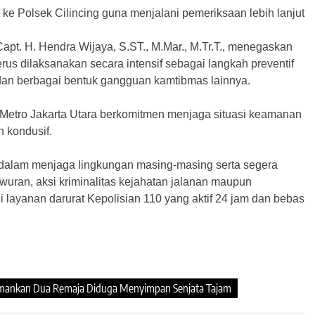
e Polsek Cilincing guna menjalani pemeriksaan lebih lanjut
pt. H. Hendra Wijaya, S.ST., M.Mar., M.Tr.T., menegaskan
rus dilaksanakan secara intensif sebagai langkah preventif
dan berbagai bentuk gangguan kamtibmas lainnya.
es Metro Jakarta Utara berkomitmen menjaga situasi keamanan
 kondusif.
if dalam menjaga lingkungan masing-masing serta segera
uran, aksi kriminalitas kejahatan jalanan maupun
ayanan darurat Kepolisian 110 yang aktif 24 jam dan bebas
ra Amankan Dua Remaja Diduga Menyimpan Senjata Tajam