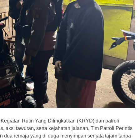
Kegiatan Rutin Yang Ditingkatkan (KRYD) dan patroli
aksi tawuran, serta kejahatan jalanan, Tim Patroli Perintis
n dua remaja yang di duga menyimpan senjata tajam tanpa