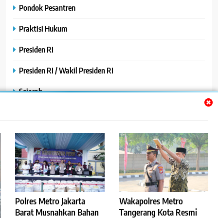
Pondok Pesantren
Praktisi Hukum
Presiden RI
Presiden RI / Wakil Presiden RI
Sejarah
SPPG / MBG
SPPG /MBG
TNI AU
TNI POLRI
Uncategorized
Polres Metro Jakarta
Wakapolres Metro
Barat Musnahkan Bahan
Tangerang Kota Resmi
Yayasan