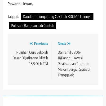
Pewarta : Irwan,
Tagged:
Dandim Tulungagung Cek Titik KDKMP Lainnya
Pulosari–Bangoan Jadi Contoh
Navigasi
Previous:
Next:
pos
Puluhan Guru Sekolah
Danramil 0806-
Dasar Di Jatisrono Dilatih
11/Panggul Awasi
PBB Oleh TNI
Pelaksanaan Program
Makan Bergizi Gratis di
Trenggalek