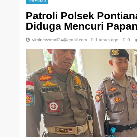
TNI POLRI
Patroli Polsek Pontia
Diduga Mencuri Papan
viralnewsmail24@gmail.com
1 tahun ago
0