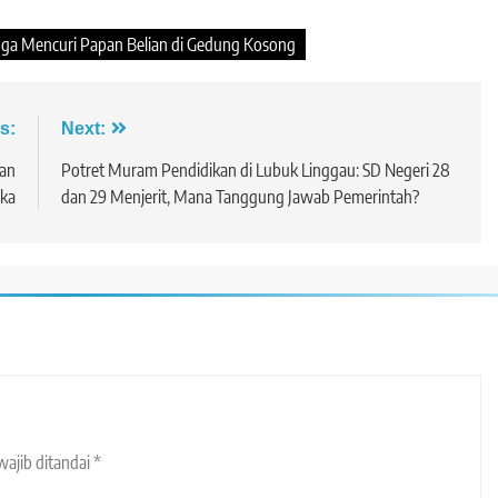
uga Mencuri Papan Belian di Gedung Kosong
s:
Next:
ran
Potret Muram Pendidikan di Lubuk Linggau: SD Negeri 28
uka
dan 29 Menjerit, Mana Tanggung Jawab Pemerintah?
wajib ditandai
*