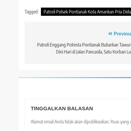
Tagged:
Patroli Polsek Pontianak Kota Amankan Pria Did
Navigasi
Previou
pos
Patroli Enggang Polresta Pontianak Bubarkan Tawu
Dini Hari di Jalan Pancasila, Satu Korban L
TINGGALKAN BALASAN
Alamat email Anda tidak akan dipublikasikan.
Ruas yang 