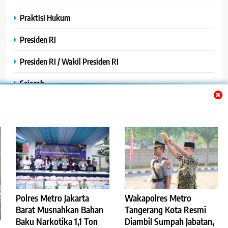
Praktisi Hukum
Presiden RI
Presiden RI / Wakil Presiden RI
Sejarah
SPPG / MBG
SPPG /MBG
TNI AU
TNI POLRI
Uncategorized
Polres Metro Jakarta
Wakapolres Metro
Barat Musnahkan Bahan
Tangerang Kota Resmi
Yayasan
Baku Narkotika 1,1 Ton
Diambil Sumpah Jabatan,