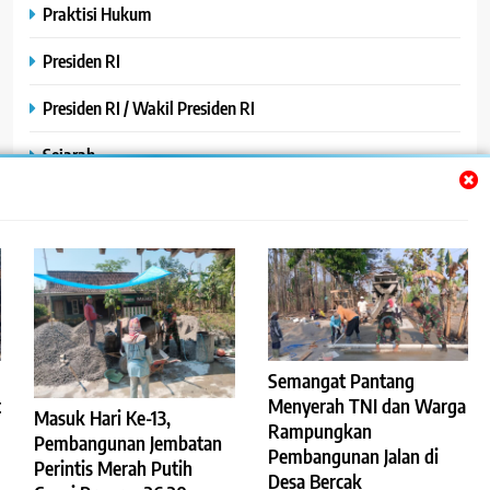
Praktisi Hukum
Presiden RI
Presiden RI / Wakil Presiden RI
Sejarah
SPPG / MBG
SPPG /MBG
TNI AU
TNI POLRI
Semangat Pantang
Uncategorized
t
Menyerah TNI dan Warga
Masuk Hari Ke-13,
Rampungkan
Yayasan
Pembangunan Jembatan
Pembangunan Jalan di
Perintis Merah Putih
Desa Bercak