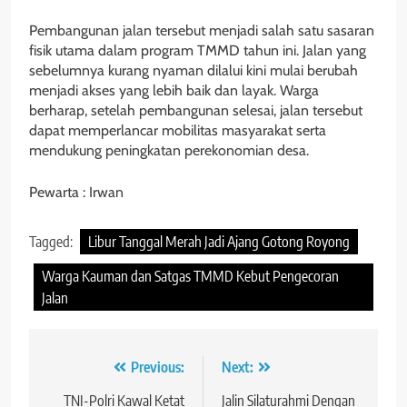
Pembangunan jalan tersebut menjadi salah satu sasaran
fisik utama dalam program TMMD tahun ini. Jalan yang
sebelumnya kurang nyaman dilalui kini mulai berubah
menjadi akses yang lebih baik dan layak. Warga
berharap, setelah pembangunan selesai, jalan tersebut
dapat memperlancar mobilitas masyarakat serta
mendukung peningkatan perekonomian desa.
Pewarta : Irwan
Tagged:
Libur Tanggal Merah Jadi Ajang Gotong Royong
Warga Kauman dan Satgas TMMD Kebut Pengecoran
Jalan
Navigasi
Previous:
Next:
pos
TNI-Polri Kawal Ketat
Jalin Silaturahmi Dengan