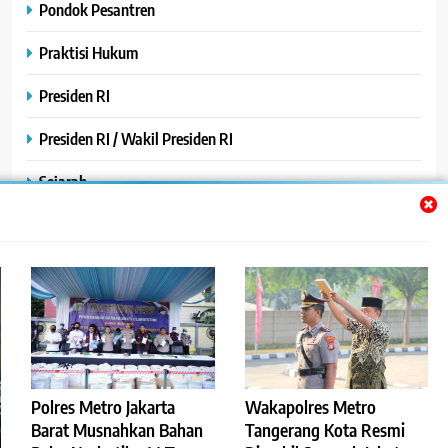
Pondok Pesantren
Praktisi Hukum
Presiden RI
Presiden RI / Wakil Presiden RI
Sejarah
SPPG / MBG
SPPG /MBG
TNI AU
TNI POLRI
Uncategorized
Polres Metro Jakarta
Wakapolres Metro
Barat Musnahkan Bahan
Tangerang Kota Resmi
Yayasan