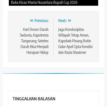
Buka Kicau Mania Nusantara Bupati Cup 2026
Navigasi
Previous:
Next:
pos
Hari Donor Darah
Jaga Kondusipitas
Sedunia, Kapolresta
Wilayah Tetap Aman,
Tangerang: Setetes
Kapolsek Pinang Rutin
Darah Bisa Menjadi
Gelar Apel Cipta Kondisi
Harapan Hidup
dan Razia Stasioner
TINGGALKAN BALASAN