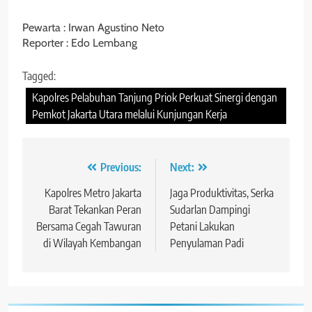
Pewarta : Irwan Agustino Neto
Reporter : Edo Lembang
Tagged:
Kapolres Pelabuhan Tanjung Priok Perkuat Sinergi dengan
Pemkot Jakarta Utara melalui Kunjungan Kerja
Navigasi
Previous:
Next:
pos
Kapolres Metro Jakarta
Jaga Produktivitas, Serka
Barat Tekankan Peran
Sudarlan Dampingi
Bersama Cegah Tawuran
Petani Lakukan
di Wilayah Kembangan
Penyulaman Padi