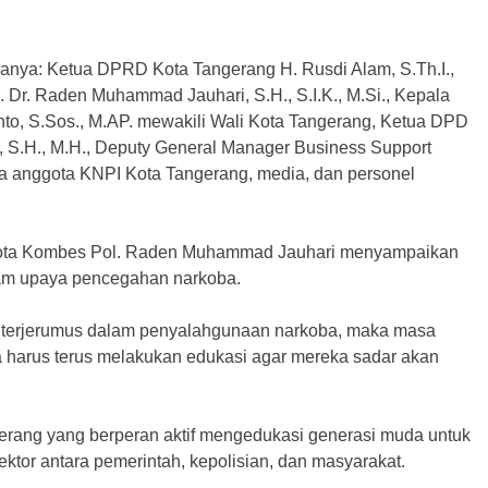
taranya: Ketua DPRD Kota Tangerang H. Rusdi Alam, S.Th.I.,
 Dr. Raden Muhammad Jauhari, S.H., S.I.K., M.Si., Kepala
o, S.Sos., M.AP. mewakili Wali Kota Tangerang, Ketua DPD
 S.H., M.H., Deputy General Manager Business Support
ara anggota KNPI Kota Tangerang, media, dan personel
Kota Kombes Pol. Raden Muhammad Jauhari menyampaikan
lam upaya pencegahan narkoba.
 terjerumus dalam penyalahgunaan narkoba, maka masa
ta harus terus melakukan edukasi agar mereka sadar akan
ngerang yang berperan aktif mengedukasi generasi muda untuk
ektor antara pemerintah, kepolisian, dan masyarakat.