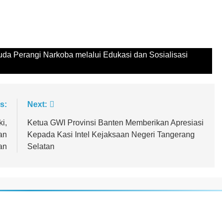
da Perangi Narkoba melalui Edukasi dan Sosialisasi
s:
Next:
i,
Ketua GWI Provinsi Banten Memberikan Apresiasi
an
Kepada Kasi Intel Kejaksaan Negeri Tangerang
an
Selatan