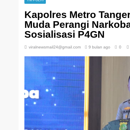
TNI POLRI
Kapolres Metro Tange
Muda Perangi Narkoba
Sosialisasi P4GN
viralnewsmail24@gmail.com
9 bulan ago
0