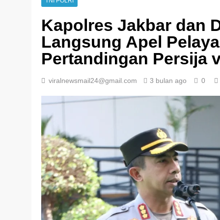
TNI POLRI
Kapolres Jakbar dan 
Langsung Apel Pelay
Pertandingan Persija 
viralnewsmail24@gmail.com
3 bulan ago
0