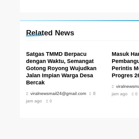
Related News
Satgas TMMD Berpacu
Masuk Har
dengan Waktu, Semangat
Pembangu
Gotong Royong Wujudkan
Perintis M
Jalan Impian Warga Desa
Progres 2
Bercak
viralnewsm
viralnewsmail24@gmail.com
8
jam ago
0
jam ago
0