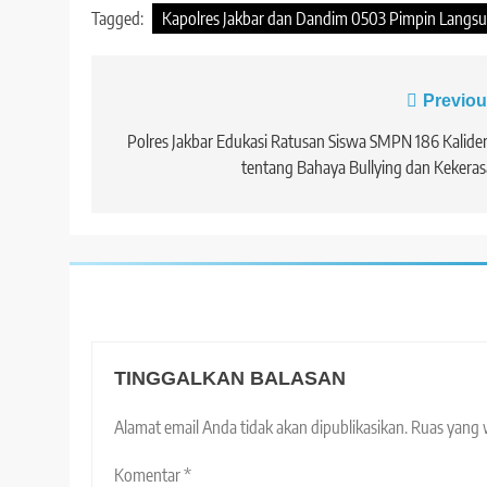
Tagged:
Kapolres Jakbar dan Dandim 0503 Pimpin Langsu
Navigasi
Previou
pos
Polres Jakbar Edukasi Ratusan Siswa SMPN 186 Kalide
tentang Bahaya Bullying dan Kekera
TINGGALKAN BALASAN
Alamat email Anda tidak akan dipublikasikan.
Ruas yang 
Komentar
*