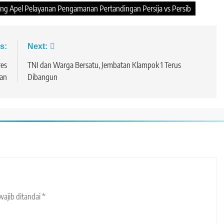
ng Apel Pelayanan Pengamanan Pertandingan Persija vs Persib
s:
Next:
res
TNI dan Warga Bersatu, Jembatan Klampok 1 Terus
san
Dibangun
wajib ditandai
*