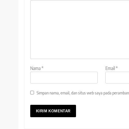
Nama
*
Email
*
Simpan nama, email, dan situs web saya pada peramban 