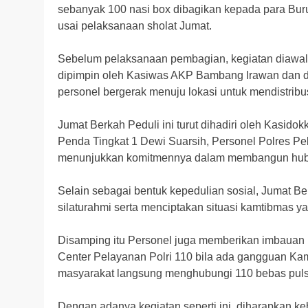
sebanyak 100 nasi box dibagikan kepada para Buru
usai pelaksanaan sholat Jumat.
Sebelum pelaksanaan pembagian, kegiatan diawali
dipimpin oleh Kasiwas AKP Bambang Irawan dan dii
personel bergerak menuju lokasi untuk mendistrib
Jumat Berkah Peduli ini turut dihadiri oleh Kasido
Penda Tingkat 1 Dewi Suarsih, Personel Polres Pela
menunjukkan komitmennya dalam membangun hubu
Selain sebagai bentuk kepedulian sosial, Jumat Be
silaturahmi serta menciptakan situasi kamtibmas ya
Disamping itu Personel juga memberikan imbauan K
Center Pelayanan Polri 110 bila ada gangguan Ka
masyarakat langsung menghubungi 110 bebas puls
Dengan adanya kegiatan seperti ini, diharapkan ke