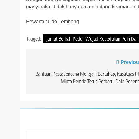
masyarakat, tidak hanya dalam bidang keamanan, t
Pewarta : Edo Lembang
Tagged:
Jumat Berkah Peduli Wujud Kepedulian Polri Dan S
Navigasi
Previou
pos
Bantuan Pascabencana Mengalir Bertahap, Kasatgas 
Minta Pemda Terus Perbarui Data Pener