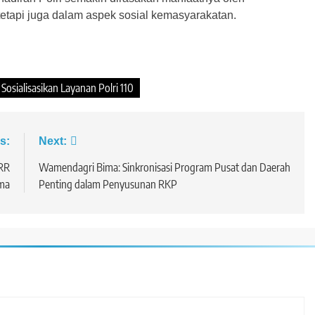
etapi juga dalam aspek sosial kemasyarakatan.
osialisasikan Layanan Polri 110
s:
Next:
PRR
Wamendagri Bima: Sinkronisasi Program Pusat dan Daerah
ima
Penting dalam Penyusunan RKP