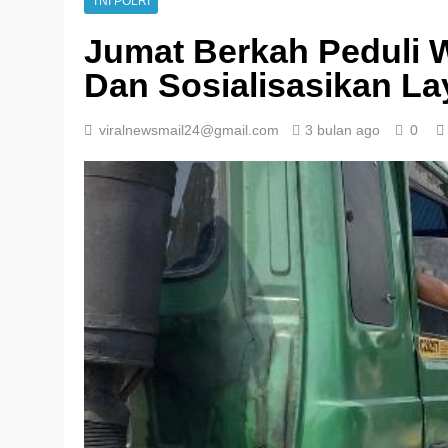
TNI POLRI
Jumat Berkah Peduli W
Dan Sosialisasikan La
viralnewsmail24@gmail.com
3 bulan ago
0