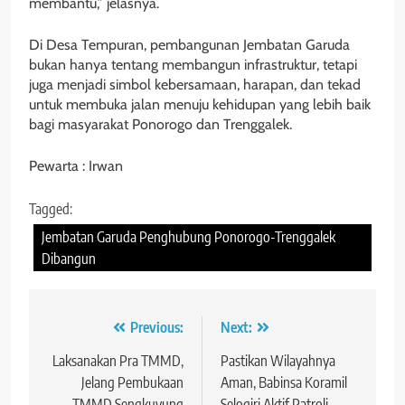
membantu,” jelasnya.
Di Desa Tempuran, pembangunan Jembatan Garuda
bukan hanya tentang membangun infrastruktur, tetapi
juga menjadi simbol kebersamaan, harapan, dan tekad
untuk membuka jalan menuju kehidupan yang lebih baik
bagi masyarakat Ponorogo dan Trenggalek.
Pewarta : Irwan
Tagged:
Jembatan Garuda Penghubung Ponorogo-Trenggalek
Dibangun
Navigasi
Previous:
Next:
pos
Laksanakan Pra TMMD,
Pastikan Wilayahnya
Jelang Pembukaan
Aman, Babinsa Koramil
TMMD Sengkuyung
Selogiri Aktif Patroli