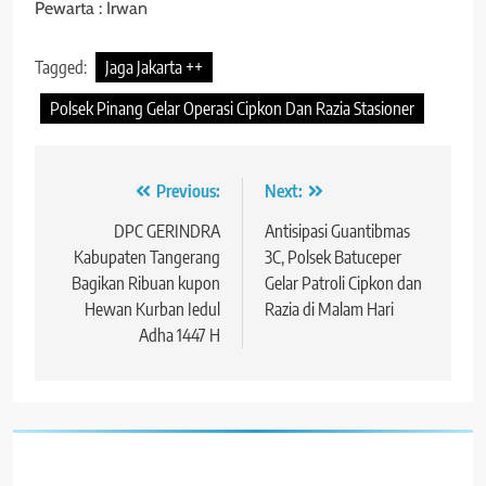
Pewarta : Irwan
Tagged:
Jaga Jakarta ++
Polsek Pinang Gelar Operasi Cipkon Dan Razia Stasioner
Navigasi
Previous:
Next:
pos
DPC GERINDRA
Antisipasi Guantibmas
Kabupaten Tangerang
3C, Polsek Batuceper
Bagikan Ribuan kupon
Gelar Patroli Cipkon dan
Hewan Kurban Iedul
Razia di Malam Hari
Adha 1447 H