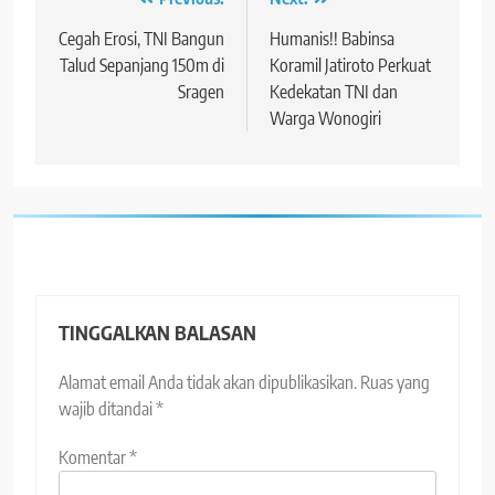
Navigasi
pos
Cegah Erosi, TNI Bangun
Humanis!! Babinsa
Talud Sepanjang 150m di
Koramil Jatiroto Perkuat
Sragen
Kedekatan TNI dan
Warga Wonogiri
TINGGALKAN BALASAN
Alamat email Anda tidak akan dipublikasikan.
Ruas yang
wajib ditandai
*
Komentar
*