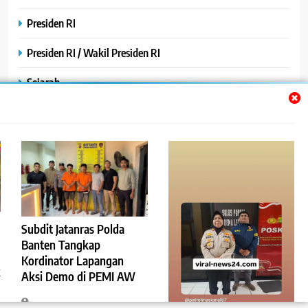
Presiden RI
Presiden RI / Wakil Presiden RI
Sejarah
SPPG / MBG
SPPG /MBG
TNI AU
TNI POLRI
Subdit Jatanras Polda
Uncategorized
Banten Tangkap
Yayasan
Kordinator Lapangan
k
Aksi Demo di PEMI AW