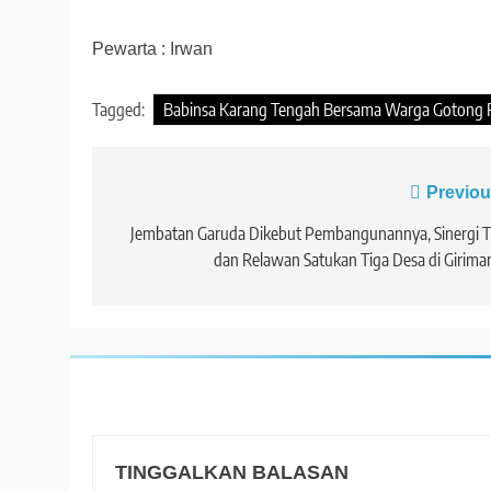
Pewarta : Irwan
Tagged:
Babinsa Karang Tengah Bersama Warga Gotong Ro
Navigasi
Previou
pos
Jembatan Garuda Dikebut Pembangunannya, Sinergi 
dan Relawan Satukan Tiga Desa di Girima
TINGGALKAN BALASAN