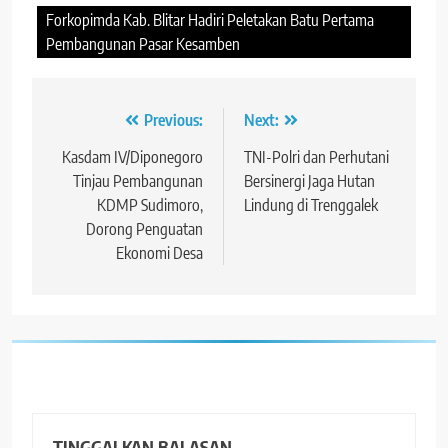
Forkopimda Kab. Blitar Hadiri Peletakan Batu Pertama
Pembangunan Pasar Kesamben
Navigasi
Previous:
Next:
pos
Kasdam IV/Diponegoro
TNI-Polri dan Perhutani
Tinjau Pembangunan
Bersinergi Jaga Hutan
KDMP Sudimoro,
Lindung di Trenggalek
Dorong Penguatan
Ekonomi Desa
TINGGALKAN BALASAN