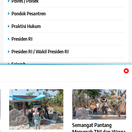
Polres / Polsek
Pondok Pesantren
Praktisi Hukum
Presiden RI
Presiden RI / Wakil Presiden RI
Sejarah
SPPG / MBG
SPPG /MBG
TNI AU
TNI POLRI
Semangat Pantang
Uncategorized
t
Menyerah TNI dan Warga