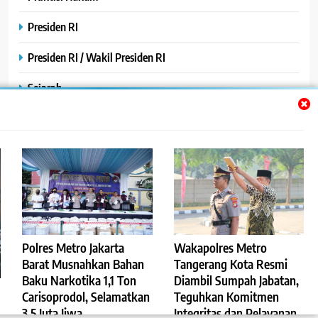
Presiden RI
Presiden RI / Wakil Presiden RI
Sejarah
SPPG / MBG
SPPG /MBG
TNI AU
TNI POLRI
Uncategorized
Polres Metro Jakarta
Wakapolres Metro
Barat Musnahkan Bahan
Tangerang Kota Resmi
Yayasan
Baku Narkotika 1,1 Ton
Diambil Sumpah Jabatan,
Carisoprodol, Selamatkan
Teguhkan Komitmen
3,5 Juta Jiwa
Integritas dan Pelayanan