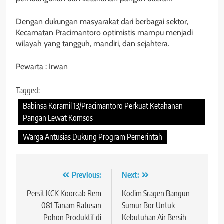
Dengan dukungan masyarakat dari berbagai sektor,
Kecamatan Pracimantoro optimistis mampu menjadi
wilayah yang tangguh, mandiri, dan sejahtera.
Pewarta : Irwan
Tagged:
Babinsa Koramil 13/Pracimantoro Perkuat Ketahanan
Pangan Lewat Komsos
Warga Antusias Dukung Program Pemerintah
Navigasi
Previous:
Next:
pos
Persit KCK Koorcab Rem
Kodim Sragen Bangun
081 Tanam Ratusan
Sumur Bor Untuk
Pohon Produktif di
Kebutuhan Air Bersih