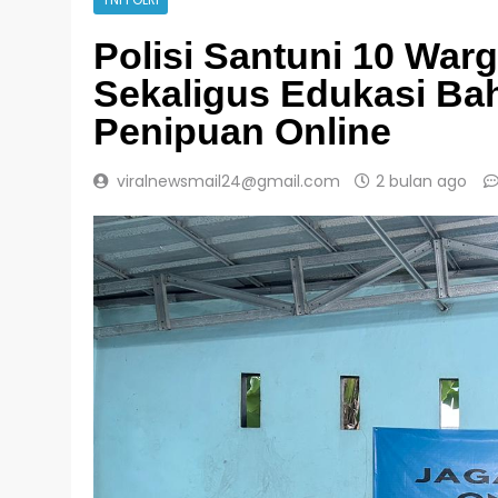
TNI POLRI
Polisi Santuni 10 Wa
Sekaligus Edukasi Ba
Penipuan Online
viralnewsmail24@gmail.com
2 bulan ago