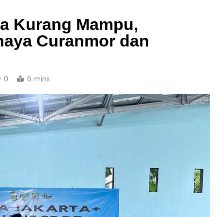
rga Kurang Mampu,
haya Curanmor dan
0
6 mins