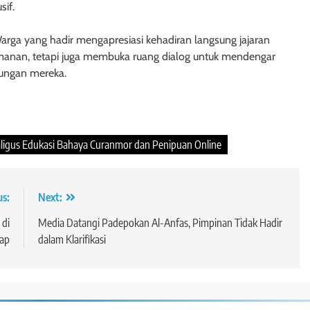
if.
rga yang hadir mengapresiasi kehadiran langsung jajaran
manan, tetapi juga membuka ruang dialog untuk mendengar
kungan mereka.
ligus Edukasi Bahaya Curanmor dan Penipuan Online
us:
Next:
 di
Media Datangi Padepokan Al-Anfas, Pimpinan Tidak Hadir
kap
dalam Klarifikasi