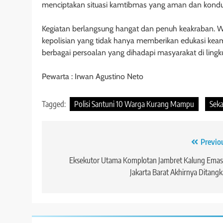
menciptakan situasi kamtibmas yang aman dan kondus
Kegiatan berlangsung hangat dan penuh keakraban. Wa
kepolisian yang tidak hanya memberikan edukasi kea
berbagai persoalan yang dihadapi masyarakat di ling
Pewarta : Irwan Agustino Neto
Tagged:
Polisi Santuni 10 Warga Kurang Mampu
Seka
Navigasi
Previo
pos
Eksekutor Utama Komplotan Jambret Kalung Emas
Jakarta Barat Akhirnya Ditang