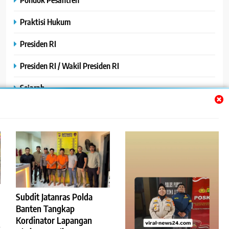
Praktisi Hukum
Presiden RI
Presiden RI / Wakil Presiden RI
Sejarah
SPPG / MBG
SPPG /MBG
TNI AU
TNI POLRI
Subdit Jatanras Polda
Uncategorized
Banten Tangkap
Yayasan
Kordinator Lapangan
k