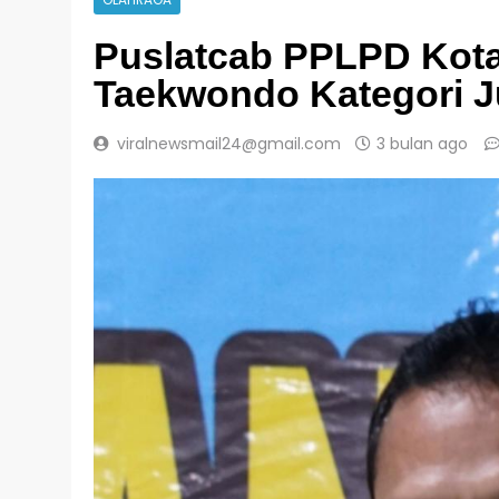
OLAHRAGA
Puslatcab PPLPD Kot
Taekwondo Kategori J
viralnewsmail24@gmail.com
3 bulan ago