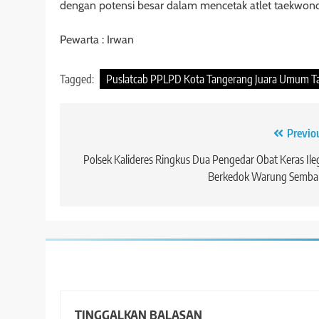
dengan potensi besar dalam mencetak atlet taekwondo 
Pewarta : Irwan
Tagged:
Puslatcab PPLPD Kota Tangerang Juara Umum Ta
Navigasi
Previo
pos
Polsek Kalideres Ringkus Dua Pengedar Obat Keras Ile
Berkedok Warung Semba
TINGGALKAN BALASAN