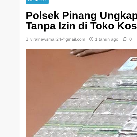
NARKOBA
Polsek Pinang Ungkap
Tanpa Izin di Toko Ko
viralnewsmail24@gmail.com
1 tahun ago
0