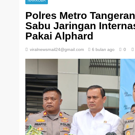
NARKOBA
Polres Metro Tangera
Sabu Jaringan Interna
Pakai Alphard
viralnewsmail24@gmail.com
6 bulan ago
0