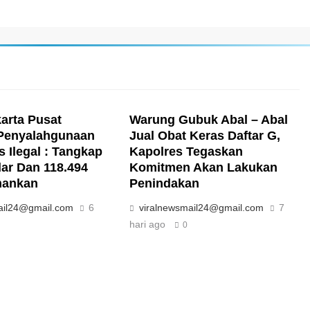
karta Pusat
Warung Gubuk Abal – Abal
Penyalahgunaan
Jual Obat Keras Daftar G,
 Ilegal : Tangkap
Kapolres Tegaskan
ar Dan 118.494
Komitmen Akan Lakukan
mankan
Penindakan
ail24@gmail.com
6
viralnewsmail24@gmail.com
7
hari ago
0