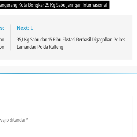
angerang Kota Bongkar 25 Kg Sabu Jaringan Internasional
s:
Next:
an
35,1 Kg Sabu dan 15 Ribu Ekstasi Berhasil Digagalkan Polres
ion
Lamandau Polda Kalteng
wajib ditandai
*