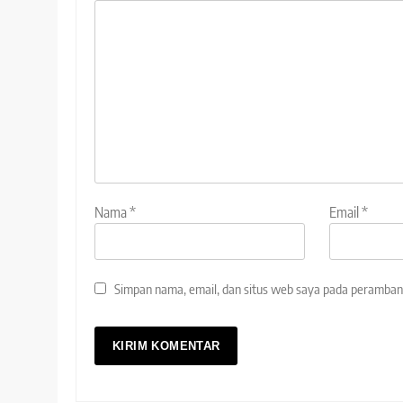
Nama
*
Email
*
Simpan nama, email, dan situs web saya pada peramban 