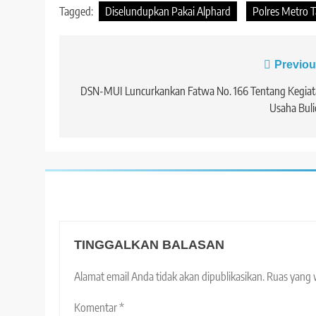
Tagged:
Diselundupkan Pakai Alphard
Polres Metro T
Navigasi
Previou
pos
DSN-MUI Luncurkankan Fatwa No. 166 Tentang Kegiat
Usaha Bul
TINGGALKAN BALASAN
Alamat email Anda tidak akan dipublikasikan.
Ruas yang 
Komentar
*