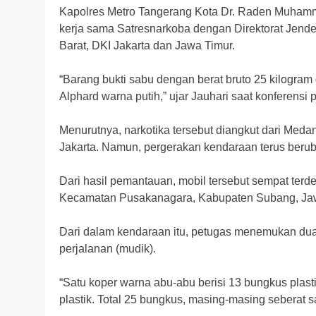
Kapolres Metro Tangerang Kota Dr. Raden Muhamm
kerja sama Satresnarkoba dengan Direktorat Jender
Barat, DKI Jakarta dan Jawa Timur.
“Barang bukti sabu dengan berat bruto 25 kilogra
Alphard warna putih,” ujar Jauhari saat konferensi 
Menurutnya, narkotika tersebut diangkut dari Meda
Jakarta. Namun, pergerakan kendaraan terus berub
Dari hasil pemantauan, mobil tersebut sempat ter
Kecamatan Pusakanagara, Kabupaten Subang, Jaw
Dari dalam kendaraan itu, petugas menemukan dua
perjalanan (mudik).
“Satu koper warna abu-abu berisi 13 bungkus plas
plastik. Total 25 bungkus, masing-masing seberat sa