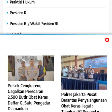
Praktisi Hukum
Presiden RI
Presiden RI / Wakil Presiden RI
Sejarah
SPPG / MBG
SPPG /MBG
TNI AU
TNI POLRI
Polsek Cengkareng
Uncategorized
Gagalkan Peredaran
Polres Jakarta Pusat
2.500 Butir Obat Keras
Yayasan
Berantas Penyalahgunaan
Daftar G, Satu Pengedar
Obat Keras Ilegal :
Diamankan
Tangkap 92 Pengedar