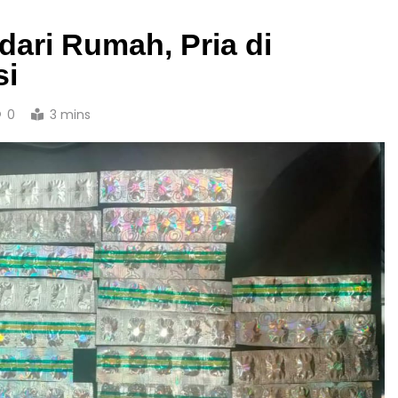
 dari Rumah, Pria di
si
0
3 mins