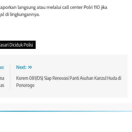
orkan langsung atau melalui call center Polri 110 jika
al di lingkungannya.
asari Diciduk Polisi
us:
Next:
ama
Korem 081/DSJ Siap Renovasi Panti Asuhan Kanzul Huda di
mas
Ponorogo