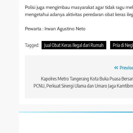
Polisi juga mengimbau masyarakat agar tidak ragu melap
mengetahui adanya aktivitas peredaran obat keras ileg
Pewarta : Irwan Agustino Neto
Tagged:
Jual Obat Keras Ilegal dari Rumah
Pria di Negl
Navigasi
Previo
pos
Kapolres Metro Tangerang Kota Buka Puasa Bers
PCNU, Perkuat Sinergi Ulama dan Umaro Jaga Kamtib