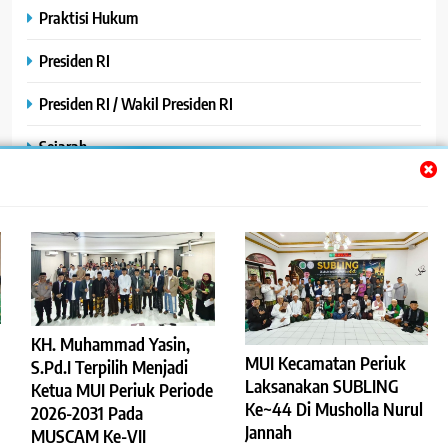
Praktisi Hukum
Presiden RI
Presiden RI / Wakil Presiden RI
Sejarah
SPPG / MBG
SPPG /MBG
TNI AU
TNI POLRI
KH. Muhammad Yasin,
Uncategorized
MUI Kecamatan Periuk
S.Pd.I Terpilih Menjadi
Laksanakan SUBLING
Ketua MUI Periuk Periode
Yayasan
Ke~44 Di Musholla Nurul
2026-2031 Pada
Jannah
MUSCAM Ke-VII