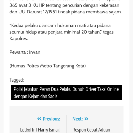
365 ayat 3 KUHP tentang pencurian dengan kekerasan
dan UU Darurat 12/1951 tindak pidana membawa sajam.
“Kedua pelaku diancam hukuman mati atau pidana
seumur hidup atau penjara minimal 20 tahun,” tegas
Kapolres.
Pewarta : Irwan
(Humas Polres Metro Tangerang Kota)
Tagged:
Polisi Jelaskan Peran Dua Pelaku Bunuh Driver Taksi Online
dengan Kejam dan Sadis
Navigasi
Previous:
Next:
pos
Letkol Inf Harry Ismail,
Respon Cepat Aduan