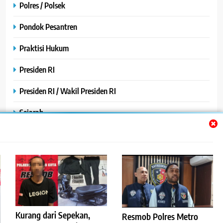
Polres / Polsek
Pondok Pesantren
Praktisi Hukum
Presiden RI
Presiden RI / Wakil Presiden RI
Sejarah
SPPG / MBG
SPPG /MBG
TNI AU
TNI POLRI
Kurang dari Sepekan,
Resmob Polres Metro
Uncategorized