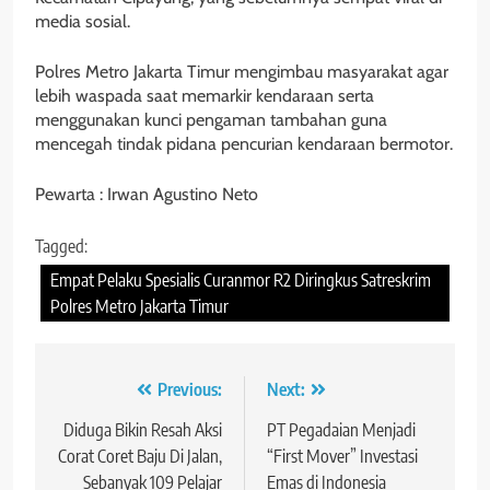
media sosial.
Polres Metro Jakarta Timur mengimbau masyarakat agar
lebih waspada saat memarkir kendaraan serta
menggunakan kunci pengaman tambahan guna
mencegah tindak pidana pencurian kendaraan bermotor.
Pewarta : Irwan Agustino Neto
Tagged:
Empat Pelaku Spesialis Curanmor R2 Diringkus Satreskrim
Polres Metro Jakarta Timur
Navigasi
Previous:
Next:
pos
Diduga Bikin Resah Aksi
PT Pegadaian Menjadi
Corat Coret Baju Di Jalan,
“First Mover” Investasi
Sebanyak 109 Pelajar
Emas di Indonesia