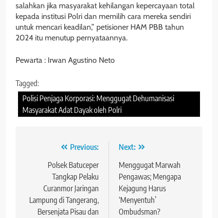
salahkan jika masyarakat kehilangan kepercayaan total
kepada institusi Polri dan memilih cara mereka sendiri
untuk mencari keadilan,” petisioner HAM PBB tahun
2024 itu menutup pernyataannya.
Pewarta : Irwan Agustino Neto
Tagged:
Polisi Penjaga Korporasi: Menggugat Dehumanisasi
Masyarakat Adat Dayak oleh Polri
Navigasi
Previous:
Next:
pos
Polsek Batuceper
Menggugat Marwah
Tangkap Pelaku
Pengawas; Mengapa
Curanmor Jaringan
Kejagung Harus
Lampung di Tangerang,
‘Menyentuh’
Bersenjata Pisau dan
Ombudsman?