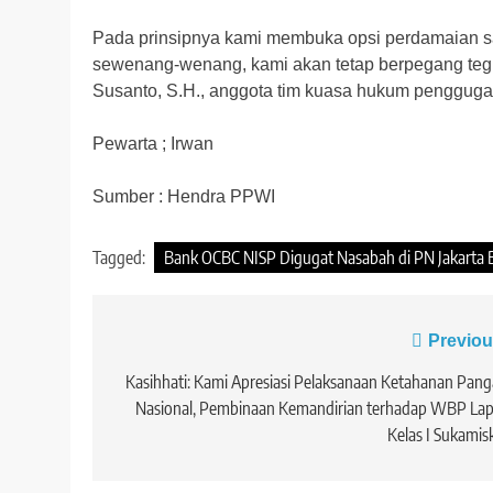
Pada prinsipnya kami membuka opsi perdamaian sa
sewenang-wenang, kami akan tetap berpegang tegu
Susanto, S.H., anggota tim kuasa hukum pengguga
Pewarta ; Irwan
Sumber : Hendra PPWI
Tagged:
Bank OCBC NISP Digugat Nasabah di PN Jakarta 
Navigasi
Previou
pos
Kasihhati: Kami Apresiasi Pelaksanaan Ketahanan Pan
Nasional, Pembinaan Kemandirian terhadap WBP La
Kelas I Sukamis