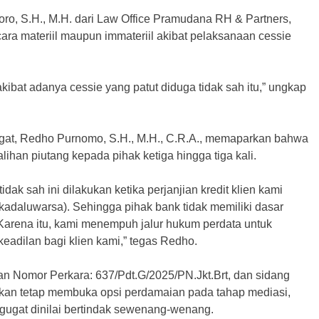
, S.H., M.H. dari Law Office Pramudana RH & Partners,
ra materiil maupun immateriil akibat pelaksanaan cessie
ibat adanya cessie yang patut diduga tidak sah itu,” ungkap
ugat, Redho Purnomo, S.H., M.H., C.R.A., memaparkan bahwa
han piutang kepada pihak ketiga hingga tiga kali.
ak sah ini dilakukan ketika perjanjian kredit klien kami
adaluwarsa). Sehingga pihak bank tidak memiliki dasar
Karena itu, kami menempuh jalur hukum perdata untuk
eadilan bagi klien kami,” tegas Redho.
ngan Nomor Perkara: 637/Pdt.G/2025/PN.Jkt.Brt, dan sidang
akan tetap membuka opsi perdamaian pada tahap mediasi,
gugat dinilai bertindak sewenang-wenang.