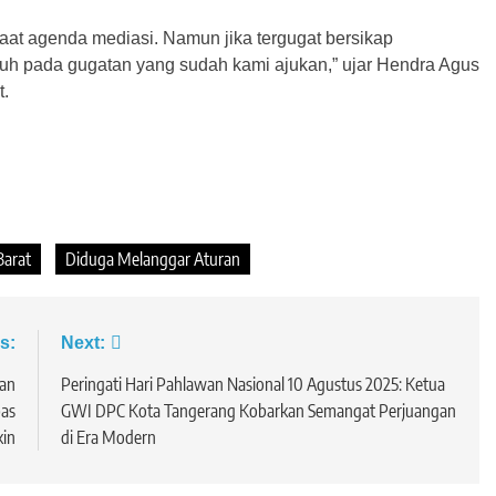
at agenda mediasi. Namun jika tergugat bersikap
h pada gugatan yang sudah kami ajukan,” ujar Hendra Agus
t.
Barat
Diduga Melanggar Aturan
s:
Next:
gan
Peringati Hari Pahlawan Nasional 10 Agustus 2025: Ketua
pas
GWI DPC Kota Tangerang Kobarkan Semangat Perjuangan
kin
di Era Modern