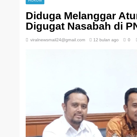
HUKUM
Diduga Melanggar At
Digugat Nasabah di PN
viralnewsmail24@gmail.com
12 bulan ago
0