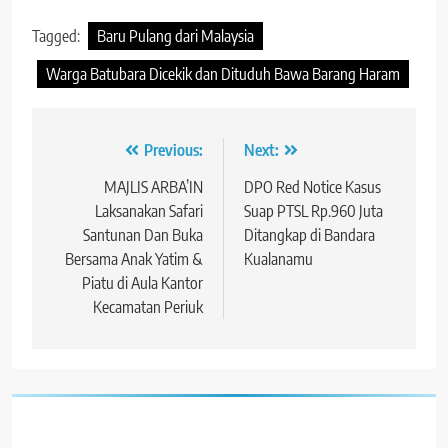
Tagged:
Baru Pulang dari Malaysia
Warga Batubara Dicekik dan Dituduh Bawa Barang Haram
Navigasi
Previous:
Next:
pos
MAJLIS ARBA’IN
DPO Red Notice Kasus
Laksanakan Safari
Suap PTSL Rp.960 Juta
Santunan Dan Buka
Ditangkap di Bandara
Bersama Anak Yatim &
Kualanamu
Piatu di Aula Kantor
Kecamatan Periuk